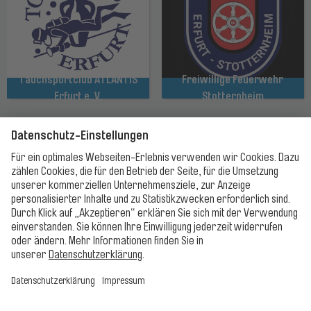
Tauchsportclub ATLANTIS
Freiwillige Feuerwehr
Erfurt e. V.
Stotternheim
Bäder
Öffnungszeiten
Preise
Baderegeln
Haus- und Badeordnungen
Ticket-/Gutscheinshop
Kontakt
FAQ
Presse