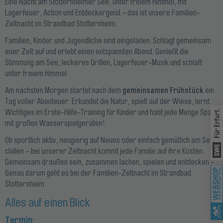
Eine Nacht am Stotternheimer See, unter freiem Himmel, mit
Lagerfeuer, Action und Entdeckergeist – das ist unsere Familien-
Zeltnacht im Strandbad Stotternheim.
Familien, Kinder und Jugendliche sind eingeladen: Schlagt gemeinsam
euer Zelt auf und erlebt einen entspannten Abend. Genießt die
Stimmung am See, leckeres Grillen, Lagerfeuer-Musik und schlaft
unter freiem Himmel.
gemeinsamen Frühstück
Am nächsten Morgen startet nach dem
ein
Tag voller Abenteuer: Erkundet die Natur, spielt auf der Wiese, lernt
Wei
Wichtiges im Erste-Hilfe-Training für Kinder und habt jede Menge Spaß
mit großen Wasserspielgeräten!
Ob sportlich aktiv, neugierig auf Neues oder einfach gemütlich am See
chillen – bei unserer Zeltnacht kommt jede Familie auf ihre Kosten.
Gemeinsam draußen sein, zusammen lachen, spielen und entdecken -
Wei
Genau darum geht es bei der Familien-Zeltnacht im Strandbad
Stotternheim.
Alles auf einen Blick
Termin: