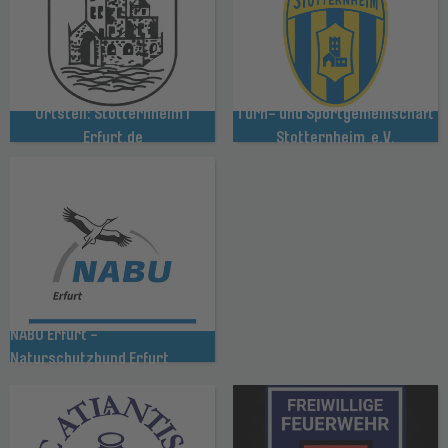
Ortsteil: Stotternheim I
Turn- und Sportgemeinschaft
Erfurt.de
Stotternheim e.V.
NABU Erfurt -
Naturschutzbund Erfurt