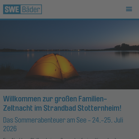
Willkommen zur großen Familien-
Zeltnacht im Strandbad Stotternheim!
Das Sommerabenteuer am See - 24.-25. Juli
2026