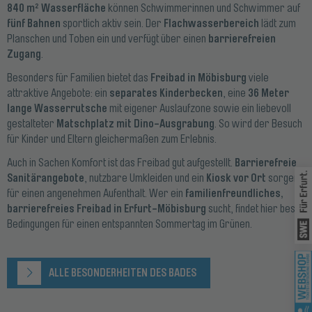
840 m² Wasserfläche
können Schwimmerinnen und Schwimmer auf
fünf Bahnen
Flachwasserbereich
sportlich aktiv sein. Der
lädt zum
barrierefreien
Planschen und Toben ein und verfügt über einen
Zugang
.
Freibad in Möbisburg
Besonders für Familien bietet das
viele
separates Kinderbecken
36 Meter
attraktive Angebote: ein
, eine
lange Wasserrutsche
mit eigener Auslaufzone sowie ein liebevoll
Matschplatz mit Dino-Ausgrabung
gestalteter
. So wird der Besuch
für Kinder und Eltern gleichermaßen zum Erlebnis.
Barrierefreie
Auch in Sachen Komfort ist das Freibad gut aufgestellt.
Wei
Sanitärangebote
Kiosk vor Ort
, nutzbare Umkleiden und ein
sorgen
familienfreundliches,
für einen angenehmen Aufenthalt. Wer ein
barrierefreies Freibad in Erfurt-Möbisburg
sucht, findet hier beste
Bedingungen für einen entspannten Sommertag im Grünen.
Wei
ALLE BESONDERHEITEN DES BADES