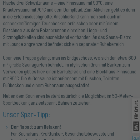
Fläche drei Schwitzräume – eine Finnsauna mit 90°C, eine
Kräutersauna mit 70°C und dem Dampfbad. Zum Abkühlen geht es dann
in die Erlebnisduschgrotte. Anschließend kann man sich auch im
schneckenförmigen Tauchbecken erfrischen oder mit feinem
Eisschnee aus dem Polarbrunnen einreiben. Liege- und
Sitzmöglichkeiten sind ausreichend vorhanden. An das Sauna-Bistro
mit Lounge angrenzend befindet sich ein separater Ruhebereich.
Über eine Treppe gelangt man ins Erdgeschoss, wo sich der etwa 600
m² große Saunagarten befindet. Im idyllischen Grün mit Bänken zum
Verweilen gibt es hier einen Barfußpfad und eine Blockhaus-Finnsauna
mit 85°C. Die Außensauna ist außerdem mit Duschen, Toiletten,
Fußbecken und einem Ruheraum ausgestattet.
Neben dem Saunieren besteht natürlich die Möglichkeit im 50-Meter-
Wei
Sportbecken ganz entspannt Bahnen zu ziehen.
Unser Spar-Tipp:
Der Rabatt zum Relaxen!
Für Saunafans, Krafttanker, Gesundheitsbewusste und
Wei