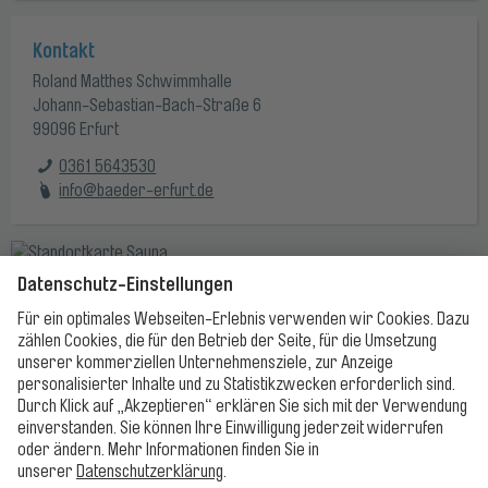
Kontakt
Roland Matthes Schwimmhalle
Johann-Sebastian-Bach-Straße 6
99096 Erfurt
0361 5643530
info@baeder-erfurt.de
Route berechnen
Bäder
Öffnungszeiten
ROUTE BEI GOOGLE MAPS
Preise
Baderegeln
Haus- und Badeordnungen
ROUTE BEI APPLE MAPS
Ticket-/Gutscheinshop