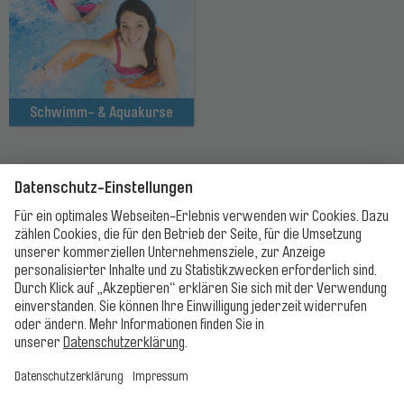
Schwimm- & Aquakurse
Bäder
Öffnungszeiten
Preise
Baderegeln
Haus- und Badeordnungen
Ticket-/Gutscheinshop
Kontakt
FAQ
Presse