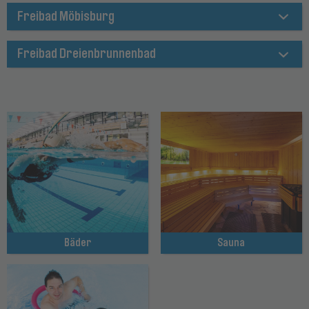
Freibad Möbisburg
Freibad Dreienbrunnenbad
Bäder
Sauna